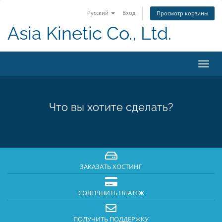
Русский
Вход
Просмотр корзины
Asia Kinetic Co., Ltd.
Toggl
navig
Что вы хотите сделать?
ЗАКАЗАТЬ ХОСТИНГ
СОВЕРШИТЬ ПЛАТЕЖ
ПОЛУЧИТЬ ПОДДЕРЖКУ