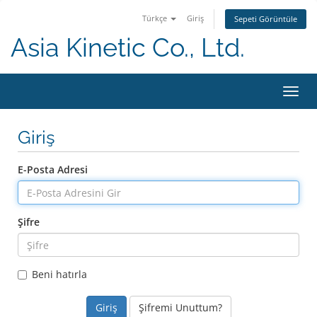
Türkçe
Giriş
Sepeti Görüntüle
Asia Kinetic Co., Ltd.
Toggl
navig
Giriş
E-Posta Adresi
Şifre
Beni hatırla
Şifremi Unuttum?