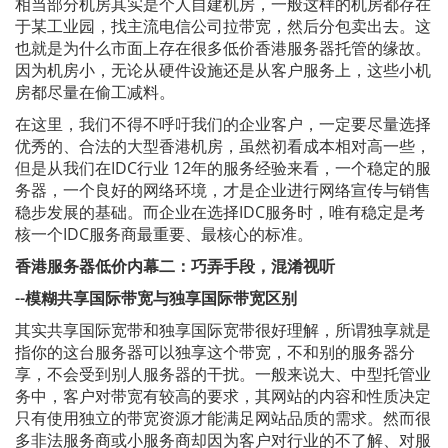
相当部分机房其实是个人自建机房，一般这样的机房都存在
于某工业园，找主流电信公司拉带宽，然后分包卖出去。这
也就是为什么市面上存在很多低价香港服务器托管的缘故。
因为机房小，无论从硬件设施还是从客户服务上，这些小机
房都尽量在偷工减料。
在这里，我们不得不呼吁我们的企业客户，一定要尽量选择
优秀的、合法的大型香港机房，虽然初看成本相对高一些，
但是从我们在IDC行业 12年的服务经验来看，一个稳定的服
务器，一个良好的网络环境，才是企业进行网络宣传与销售
稳步发展的基础。而企业在选择IDC服务时，唯有稳定是考
核一个IDC服务商最重要、最核心的标准。
香港服务器低价内幕二：巧弄手段，混淆视听
--
模糊共享国际带宽与独享国际带宽区别
其实共享国际宽带和独享国际宽带很好理解，所谓独享就是
指你的这台服务器可以独享这个带宽，不和别的服务器分
享，不会受到别人服务器的干扰。一般来说大、中型托管业
务中，客户对带宽有较高的要求，其网站的内容和性质决定
只有使用独立的带宽资源才能满足网站品质的需求。然而很
多非法服务商或小服务商却因为客户对行业的不了解、对服