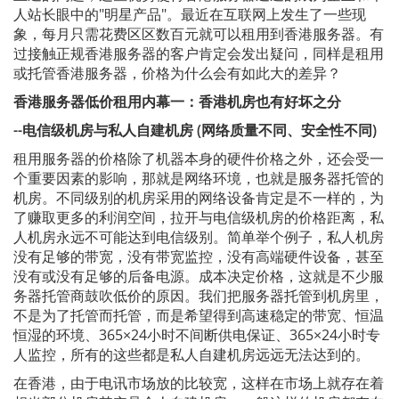
人站长眼中的"明星产品"。最近在互联网上发生了一些现
象，每月只需花费区区数百元就可以租用到香港服务器。有
过接触正规香港服务器的客户肯定会发出疑问，同样是租用
或托管香港服务器，价格为什么会有如此大的差异？
香港服务器低价租用内幕一：香港机房也有好坏之分
--
电信级机房与私人自建机房 (
网络质量不同、安全性不同)
租用服务器的价格除了机器本身的硬件价格之外，还会受一
个重要因素的影响，那就是网络环境，也就是服务器托管的
机房。不同级别的机房采用的网络设备肯定是不一样的，为
了赚取更多的利润空间，拉开与电信级机房的价格距离，私
人机房永远不可能达到电信级别。简单举个例子，私人机房
没有足够的带宽，没有带宽监控，没有高端硬件设备，甚至
没有或没有足够的后备电源。成本决定价格，这就是不少服
务器托管商鼓吹低价的原因。我们把服务器托管到机房里，
不是为了托管而托管，而是希望得到高速稳定的带宽、恒温
恒湿的环境、365×24小时不间断供电保证、365×24小时专
人监控，所有的这些都是私人自建机房远远无法达到的。
在香港，由于电讯市场放的比较宽，这样在市场上就存在着