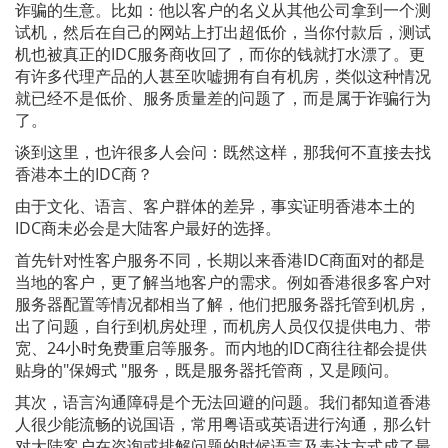
诈骗的生意。比如：他以客户的名义从其他公司拿到一个测
试机，然后在自己的网站上打出超低价，当你付款后，测试
机也被真正的IDC服务商收回了，而你的钱就打水漂了。更
有许多代理产品的人甚至吹嘘拥有自有机房，类似这种情况
就已经不是低价、服务质量差的问题了，而是属于诈骗行为
了。
谈到这里，也许很多人会问：既然这样，那我何不直接去找
香港本土的IDC商？
由于文化、语言、客户群体的差异，事实证明香港本土的
IDC商未必会是大陆客户最好的选择。
首先针对性客户服务不同，长期以来香港IDC商面对的都是
当地的客户，更了解当地客户的需求。例如香港很多客户对
服务器配置等情况都相当了解，他们把服务器托管到机房，
出了问题，自行到机房处理，而机房人员仅仅提供电力、带
宽、24小时免费重启等服务。而内地的IDC商往往都会提供
贴身的"保姆式 "服务，既是服务器托管商，又是顾问。
其次，语言沟通障碍是个无法回避的问题。我们都知道香港
人很少能流畅的说国语，常用粤语或英语进行沟通，那么针
对大陆客户在咨询或排解问题的时候语言及表达方式成了最